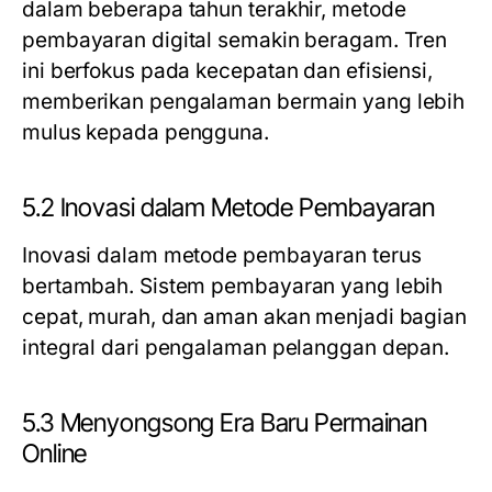
dalam beberapa tahun terakhir, metode
pembayaran digital semakin beragam. Tren
ini berfokus pada kecepatan dan efisiensi,
memberikan pengalaman bermain yang lebih
mulus kepada pengguna.
5.2 Inovasi dalam Metode Pembayaran
Inovasi dalam metode pembayaran terus
bertambah. Sistem pembayaran yang lebih
cepat, murah, dan aman akan menjadi bagian
integral dari pengalaman pelanggan depan.
5.3 Menyongsong Era Baru Permainan
Online