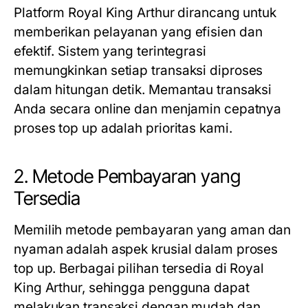
Platform Royal King Arthur dirancang untuk
memberikan pelayanan yang efisien dan
efektif. Sistem yang terintegrasi
memungkinkan setiap transaksi diproses
dalam hitungan detik. Memantau transaksi
Anda secara online dan menjamin cepatnya
proses top up adalah prioritas kami.
2. Metode Pembayaran yang
Tersedia
Memilih metode pembayaran yang aman dan
nyaman adalah aspek krusial dalam proses
top up. Berbagai pilihan tersedia di Royal
King Arthur, sehingga pengguna dapat
melakukan transaksi dengan mudah dan