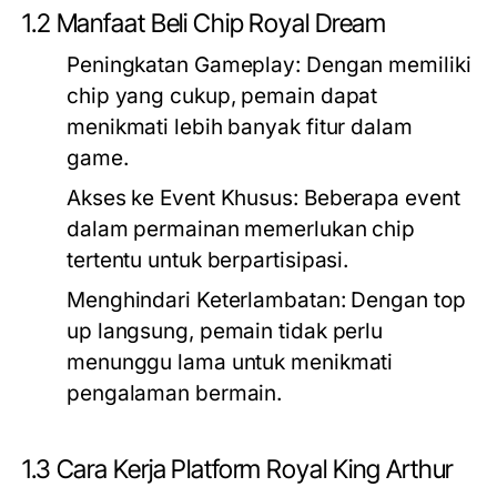
1.2 Manfaat Beli Chip Royal Dream
Peningkatan Gameplay:
Dengan memiliki
chip yang cukup, pemain dapat
menikmati lebih banyak fitur dalam
game.
Akses ke Event Khusus:
Beberapa event
dalam permainan memerlukan chip
tertentu untuk berpartisipasi.
Menghindari Keterlambatan:
Dengan top
up langsung, pemain tidak perlu
menunggu lama untuk menikmati
pengalaman bermain.
1.3 Cara Kerja Platform Royal King Arthur